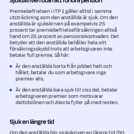
Sjukskriven utan att förlora pension
Premiebefrielsen i ITP 1 gäller alltid i samma
utsträckning som den anställda är sjuk. Om den
anställda är sjukskriven på exempelvis 25
procent tar premiebefrielseförsäkringen alltså
hand om 25 procent av pensionskostnaden. Det
betyder att den anställda behåller hela sitt
försäkringsskydd trots att arbetsgivaren inte
betalar full premie. Så här:
Är den anställda borta från jobbet helt och
hållet, betalar du som arbetsgivare inga
premier alls.
Är den anställda bara sjuk till viss del, betalar
arbetsgivaren premier som motsvarar
deltidslönen och Alecta fyller på med resten.
Sjuk en längre tid
Om den anställda blir sjukskriven en längre tid (90