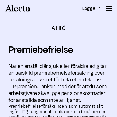
Till innehåll
Logga in
A till Ö
Premiebefrielse
När en anställd är sjuk eller föräldraledig tar
en särskild premie­befrielse­försäkring över
betalnings­ansvaret för hela eller delar av
ITP-premien. Tanken med det är att du som
arbetsgivare ska slippa pensionskostnader
för anställda som inte är i tjänst.
Premiebefrielseförsäkringen, som automatiskt
ingår i ITP, fungerar lite olika beroende på om den