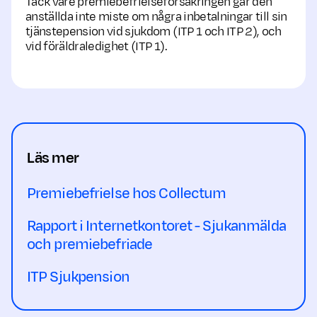
Tack vare premie­befrielse­försäkringen går den
anställda inte miste om några inbetalningar till sin
tjänstepension vid sjukdom (ITP 1 och ITP 2), och
vid föräldra­ledighet (ITP 1).
Läs mer
Premiebefrielse hos Collectum
Rapport i Internetkontoret - Sjukanmälda
och premiebefriade
ITP Sjukpension