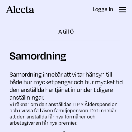
Till innehåll
Logga in
A till Ö
Samordning
Samordning innebär att vi tar hänsyn till
både hur mycket pengar och hur mycket tid
den anställda har tjänat in under tidigare
anställningar.
Vi räknar om den anställdas ITP 2 Ålderspension
och i vissa fall även familjepension. Det innebär
att den anställda får nya förmåner och
arbetsgivaren får nya premier.