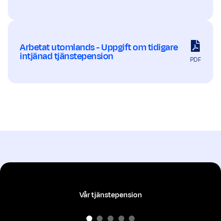
Arbetat utomlands - Uppgift om tidigare
intjänad tjänstepension
PDF
Vår tjänstepension