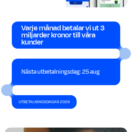
Varje månad betalar vi ut 3
miljarder kronor till våra
kunder
Nästa utbetalningsdag: 25 aug
UTBETALNINGSDAGAR 2026