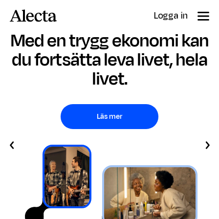
Till innehåll
Logga in
Med en trygg ekonomi kan
du fortsätta leva livet, hela
livet.
Läs mer
Previous
Ne