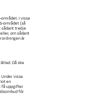
området. I vissa
ES-området (så
t sådant tredje
eller, om sådant
rordningen är
rättad. Då ska
. Under vissa
 mot en
 få uppgifter
yddsombud för