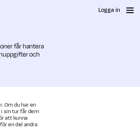
Logga in
oner får hantera
onuppgifter och
r. Om du har en
i sin tur får dem
ör att kunna
för en del andra