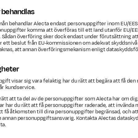
r behandlas
 mån behandlar Alecta endast personuppgifter inom EU/EES-
sonuppgifter komma att överföras till ett land utanför EU/E
). Sådan överföring sker dock endast under förutsättning at
ör ett beslut från EU-kommissionen om adekvat skyddsnivå 
aknas, att annan överföringsmekanism enligt dataskyddsfö
gheter
ft visar sig vara felaktig har du rätt att begära att få den 
år kundservice.
rätt att ta del av de personuppgifter som Alecta har om dig
ar har du rätt att få personuppgifter raderade, att invända
tt få åtkomsten till dina personuppgifter begränsad, och att
 en annan personuppgiftsansvarig. Kontakta Alectas datask
ta.