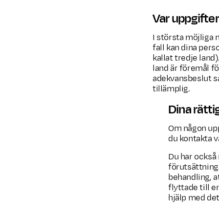
Var uppgifte
I största möjliga
fall kan dina per
kallat tredje land
land är föremål f
adekvansbeslut s
tillämplig.
Dina rätti
Om någon uppgi
du kontakta v
Du har också 
förutsättning
behandling, a
flyttade till
hjälp med det