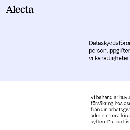
Till innehåll
Dataskyddsföror
personuppgifter
vilka rättighete
Vi behandlar huvu
försäkring hos oss
från din arbetsgi
administrera förs
syften. Du kan lä