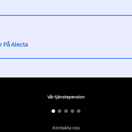
r På Alecta
Vår tjänstepension
Kontakta oss