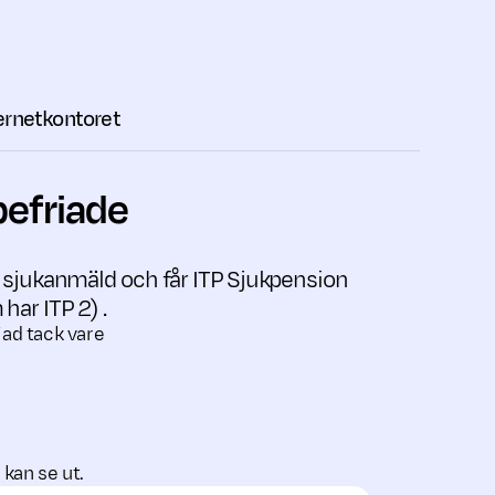
ternetkontoret
efriade
är sjukanmäld och får ITP Sjukpension
har ITP 2) .
ad tack vare
kan se ut.