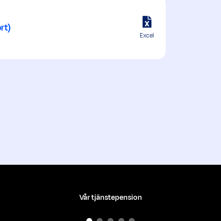
rt)
Excel
Vår tjänstepension