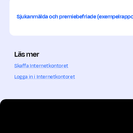
Sjukanmälda och premiebefriade (exempelrappo
Läs mer
Skaffa Internetkontoret
Logga in i Internetkontoret