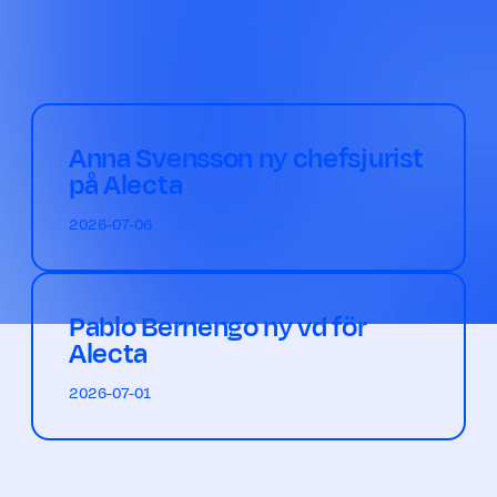
Anna Svensson ny chefsjurist
på Alecta
2026-07-06
Pablo Bernengo ny vd för
Alecta
2026-07-01