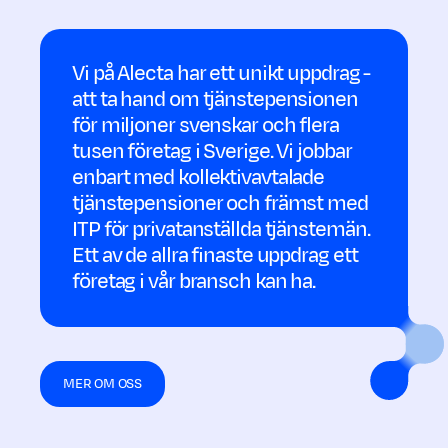
Vi på Alecta har ett unikt uppdrag -
att ta hand om tjänste­pensionen
för miljon­er svenskar och flera
tusen företag i Sverige. Vi jobbar
enbart med kollektiv­avtalade
tjänste­pensioner och främst med
ITP för privat­anställda tjänstemän.
Ett av de allra finaste upp­drag ett
företag i vår bransch kan ha.
MER OM OSS