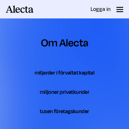
Till innehåll
Logga in
Om Alecta
1379
miljarder i förvaltat kapital
2.9
miljoner privatkunder
37
tusen företagskunder