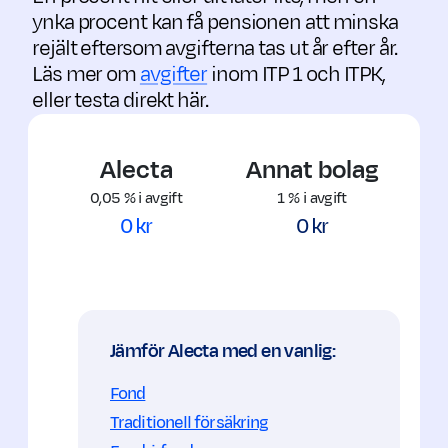
ynka procent kan få pensionen att minska
rejält eftersom avgifterna tas ut år efter år.
Läs mer om
avgifter
inom ITP 1 och ITPK,
eller testa direkt här.
Alecta
Annat bolag
0,05 % i avgift
1
% i avgift
0
kr
0
kr
Jämför Alecta med en vanlig:
Fond
Traditionell försäkring
Pension 66 år och livet ut