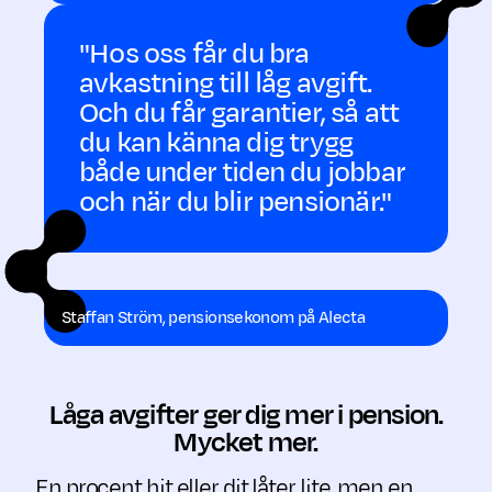
"Hos oss får du bra
avkastning till låg avgift.
Och du får garantier, så att
du kan känna dig trygg
både under tiden du jobbar
och när du blir pensionär."
Staffan Ström, pensionsekonom på Alecta
Låga avgifter ger dig mer i pension.
Mycket mer.
En procent hit eller dit låter lite, men en