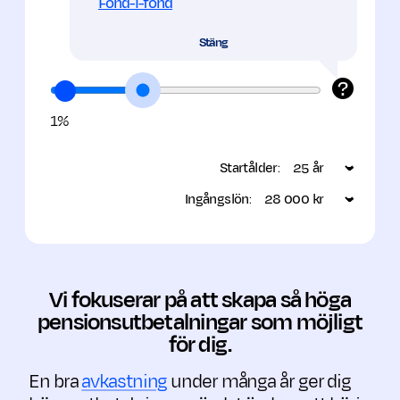
Fond-i-fond
0
0
kr/mån
kr/mån
Stäng
?
1%
Startålder:
Ingångslön:
Vi fokuserar på att skapa så höga
pensions­utbetalningar som möjligt
för dig.
En bra
avkastning
under många år ger dig