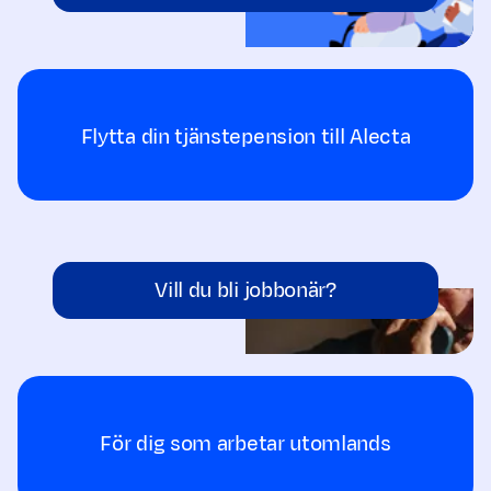
Flytta din tjänstepension till Alecta
Vill du bli jobbonär?
För dig som arbetar utomlands