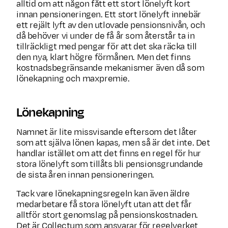
alltid om att någon fått ett stort lönelyft kort
innan pensioneringen. Ett stort lönelyft innebär
ett rejält lyft av den utlovade pen­sions­nivån, och
då behöver vi under de få år som återstår ta in
tillräckligt med pengar för att det ska räcka till
den nya, klart högre förmånen. Men det finns
kostnads­begräns­ande mekanismer även då som
lönekapning och maxpremie.
Lönekapning
Namnet är lite missvisande eftersom det låter
som att själva lönen kapas, men så är det inte. Det
handlar istället om att det finns en regel för hur
stora lönelyft som tillåts bli pensionsgrundande
de sista åren innan pensioneringen.
Tack vare lönekapningsregeln kan även äldre
medarbetare få stora lönelyft utan att det får
alltför stort genomslag på pensionskostnaden.
Det är Collectum som ansvarar för regelverket