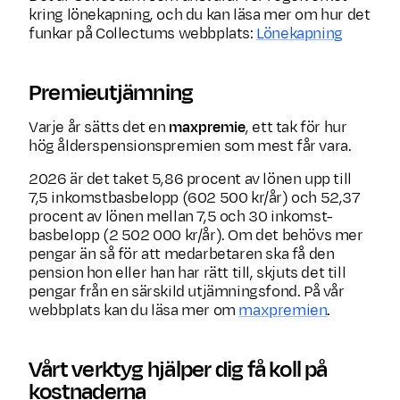
kring lönekapning, och du kan läsa mer om hur det
funkar på Collectums webbplats:
Lönekapning
Premieutjämning
Varje år sätts det en
maxpremie
, ett tak för hur
hög ålders­pensions­premien som mest får vara.
2026 är det taket 5,86 procent av lönen upp till
7,5 inkomst­basbelopp (602 500 kr/år) och 52,37
procent av lönen mellan 7,5 och 30 inkomst­
basbelopp (2 502 000 kr/år). Om det behövs mer
pengar än så för att medarbetaren ska få den
pension hon eller han har rätt till, skjuts det till
pengar från en särskild utjämningsfond. På vår
webbplats kan du läsa mer om
maxpremien
.
Vårt verktyg hjälper dig få koll på
kostnaderna