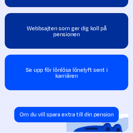
Webbsajten som ger dig koll på
pensionen
Se upp för lönlösa lönelyft sent i
karriären
Om du vill spara extra till din pension