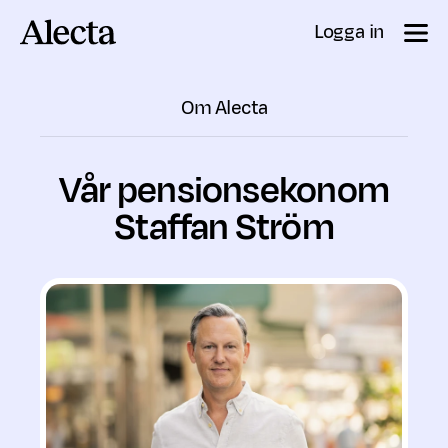
Till innehåll
Logga in
Om Alecta
Vår pensionsekonom
Staffan Ström