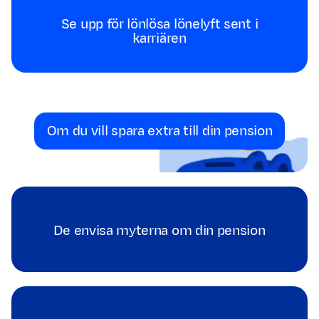
Se upp för lönlösa lönelyft sent i
karriären
Om du vill spara extra till din pension
De envisa myterna om din pension