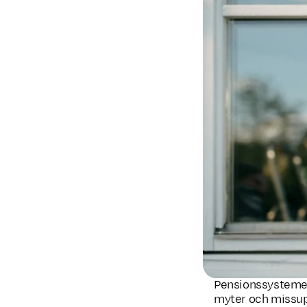
Pensionssystemet ä
myter och missupp