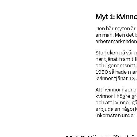
Myt 1: Kvinn
Den här myten är 
än män. Men det b
arbetsmarknaden 
Storleken på vår 
har tjänat fram ti
och i genomsnitt ä
1950 så hade männ
kvinnor tjänat 13,
Att kvinnor i geno
kvinnor i högre gr
och att kvinnor g
erbjuda en någorlu
inkomsten under a