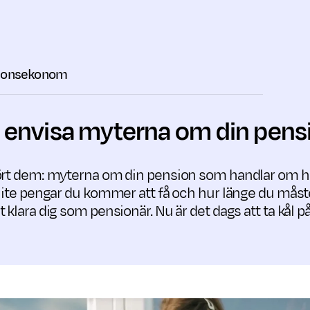
sionsekonom
 envisa myterna om din pens
ört dem: myterna om din pension som handlar om hu
lite pengar du kommer att få och hur länge du måste
 klara dig som pensionär. Nu är det dags att ta kål 