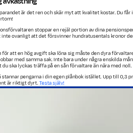
g avkastning
randet är det ren och skär myt att kvalitet kostar. Du får 
värtom!
onsförvaltaren stoppar en rejäl portion av dina pensionspeng
et inte ovanligt att det försvinner hundratusentals kronor den
men för att en hög avgift ska löna sig måste den dyra förvalt
 jobbar med samma sak. Inte bara under några enskilda måna
 du ska lyckas träffa på en sån förvaltare än nära med noll.
å stannar pengarna i din egen plånbok istället. Upp till 0,3 pr
nt är riktigt dyrt.
Testa själv!