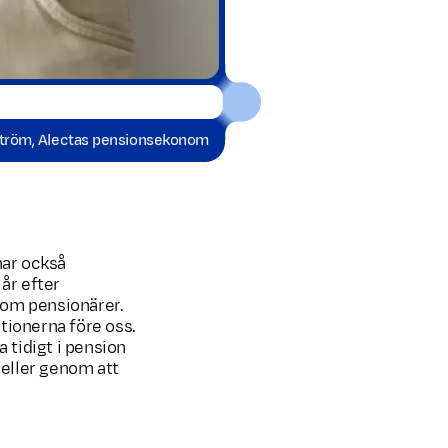
Ström, Alectas pensionsekonom
 har också
år efter
 som pensionärer.
ationerna före oss.
 tidigt i pension
 eller genom att