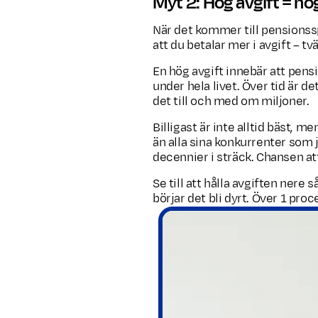
Myt 2: Hög avgift = hö
När det kommer till pensionsspa
att du betalar mer i avgift – t
En hög avgift innebär att pensi
under hela livet. Över tid är d
det till och med om miljoner.
Billigast är inte alltid bäst, 
än alla sina konkurrenter som
decennier i sträck. Chansen att
Se till att hålla avgiften nere s
börjar det bli dyrt. Över 1 proce