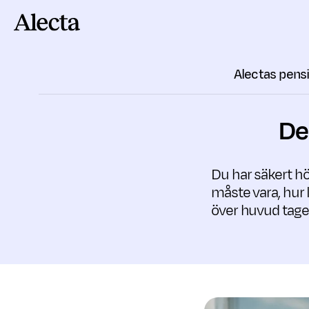
Till innehåll
Alectas pen
De
Du har säkert h
måste vara, hur 
över huvud taget