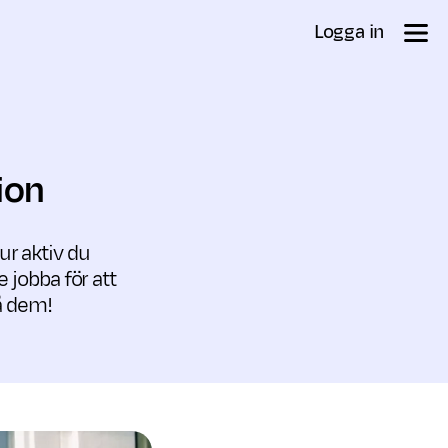
Logga in
ion
r aktiv du
 jobba för att
på dem!