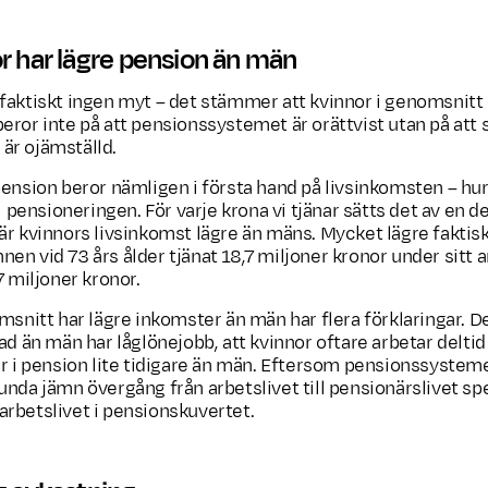
or har lägre pension än män
faktiskt ingen myt – det stämmer att kvinnor i genomsnitt 
eror inte på att pensionssystemet är orättvist utan på att
är ojämställd.
pension beror nämligen i första hand på livsinkomsten – hur
ll pensioneringen. För varje krona vi tjänar sätts det av en de
r kvinnors livsinkomst lägre än mäns. Mycket lägre faktiskt.
en vid 73 års ålder tjänat 18,7 miljoner kronor under sitt 
7 miljoner kronor.
msnitt har lägre inkomster än män har flera förklaringar. De
ad än män har låglönejobb, att kvinnor oftare arbetar deltid
år i pension lite tidigare än män. Eftersom pensionssysteme
nda jämn övergång från arbetslivet till pensionärslivet spe
rbetslivet i pensionskuvertet.