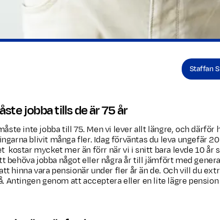
Staffan 
ste jobba tills de är 75 år
måste inte jobba till 75. Men vi lever allt längre, och därför
ngarna blivit många fler. Idag förväntas du leva ungefär 20 
t kostar mycket mer än förr när vi i snitt bara levde 10 år
 att behöva jobba något eller några år till jämfört med gener
 hinna vara pensionär under fler år än de. Och vill du extra
så. Antingen genom att acceptera eller en lite lägre pension