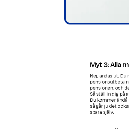
Myt 3: Alla må
Nej, andas ut. Du 
pensionsutbetalni
pensionen, och de
Så ställ in dig på
Du kommer ändå att
så går ju det ock
spara själv.