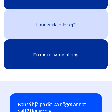
Löneväxla eller ej?
En extra livförsäkring
Kan vi hjälpa dig på något annat
sätt? Hör av dig!