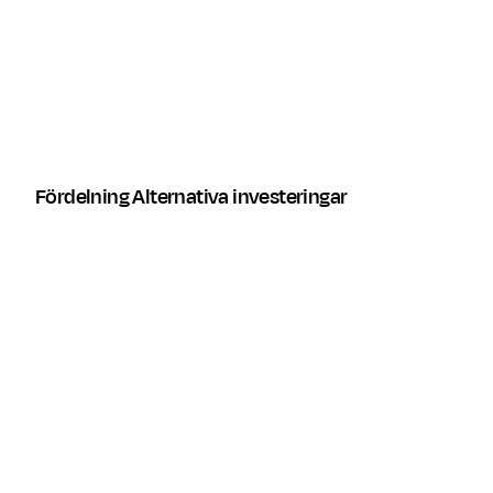
Sverige
Europa
USA och Kanada
Fördelning Alternativa investeringar
Land
Fördelning i 
Sverige
USA
Storbritannien
Övriga Europa