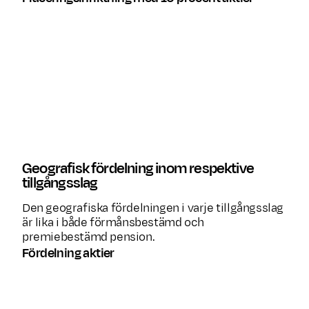
Tillgångsslag
P
Aktier
Räntebärande värdepapper
Alternativa investeringar
Geografisk fördelning inom respektive
tillgångsslag
Den geografiska fördelningen i varje tillgångsslag
är lika i både förmånsbestämd och
premiebestämd pension.
Fördelning aktier
Land
Fördelning i 