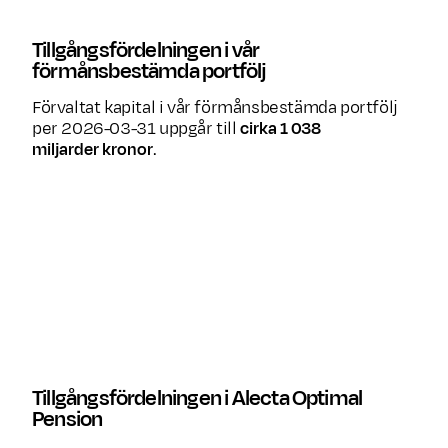
Tillgångsfördelningen i vår
förmånsbestämda portfölj
Förvaltat kapital i vår förmånsbestämda portfölj
per 2026-03-31 uppgår till
cirka 1 038
miljarder kronor
.
Tillgångsslag
P
Aktier
Räntebärande värdepapper
Alternativa investeringar
Tillgångsfördelningen i Alecta Optimal
Pension