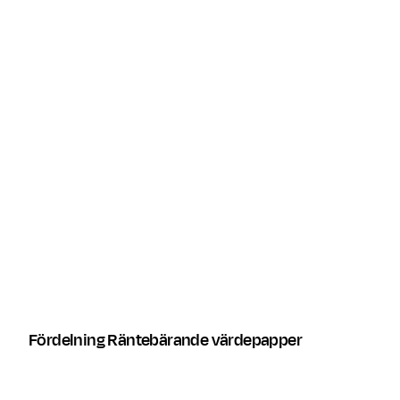
USA
Sverige
Schweiz
Storbritannien
Finland
Frankrike
Övriga
Fördelning Räntebärande värdepapper
Land
Fördelning i 