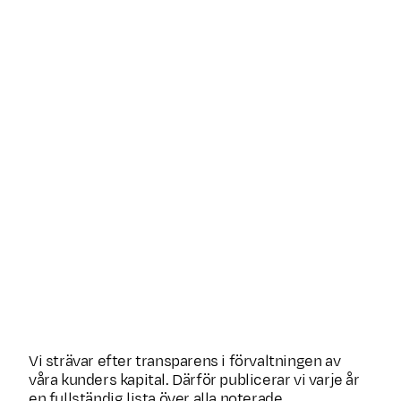
Microsoft
IT
Volvo
Industri
SEB
Finans
Sandvik
Industri
Amazon
Sällanköp
Assa Abloy
Industri
Vi strävar efter transparens i förvaltningen av
våra kunders kapital. Därför publicerar vi varje år
en fullständig lista över alla noterade