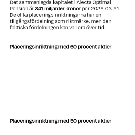
Det sammanlagda kapitalet i Alecta Optimal
Pension är
341 miljarder krono
r per 2026-03-31.
De olika placeringsinriktningarna har en
tillgångsfördelning som riktmärke, men den
faktiska fördelningen kan variera över tid.
Placeringsinriktning med 60 procent aktier
Tillgångsslag
P
Aktier
Räntebärande värdepapper
Alternativa investeringar
Placeringsinriktning med 50 procent aktier
Tillgångsslag
P