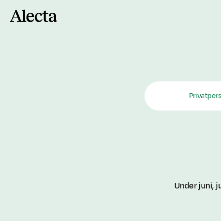
Till innehåll
Privatper
Under juni, 