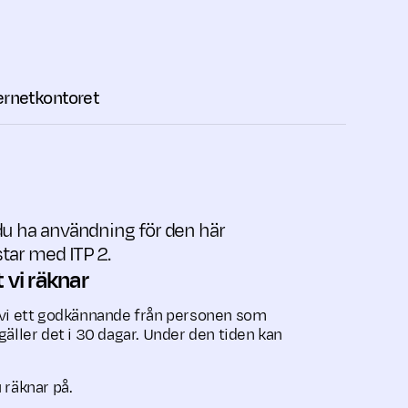
ternetkontoret
du ha användning för den här
tar med ITP 2.
 vi räknar
r vi ett godkänn­ande från personen som
gäller det i 30 dagar. Under den tiden kan
 räknar på.