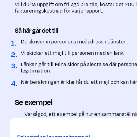
Vill du ha uppgift om frilagd premie, kostar det 20
faktureringskostnad för varje rapport.
Så här går det till
Du skriver in personens mejladress i tjänsten.
Vi skickar ett mejl till personen med en länk.
Länken går till Mina sidor på alecta.se där perso
legitimation.
När beräkningen är klar får du ett mejl och kan hä
Se exempel
Varsågod, ett exempel på hur en sammanställnin