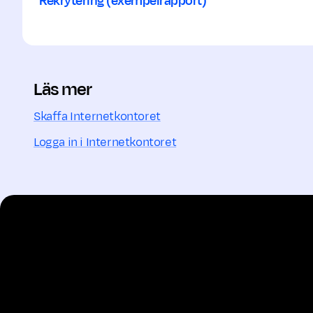
Rekrytering (exempelrapport)
Läs mer
Skaffa Internetkontoret
Logga in i Internetkontoret