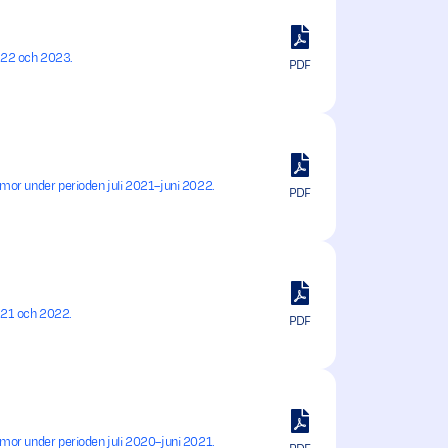
022 och 2023.
PDF
mor under perioden juli 2021–juni 2022.
PDF
021 och 2022.
PDF
mor under perioden juli 2020–juni 2021.