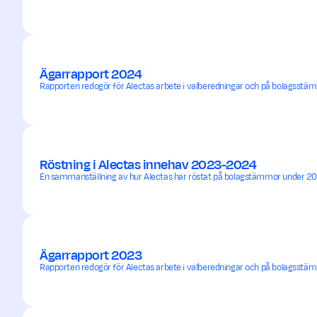
Ägarrapport 2024
Rapporten redogör för Alectas arbete i valberedningar och på bolagsstä
Röstning i Alectas innehav 2023-2024
En sammanställning av hur Alectas har röstat på bolagstämmor under 2
Ägarrapport 2023
Rapporten redogör för Alectas arbete i valberedningar och på bolagsstä