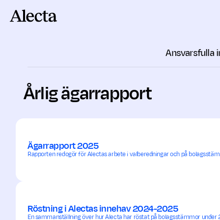
Till innehåll
Ansvarsfulla 
Årlig ägarrapport
Ägarrapport 2025
Rapporten redogör för Alectas arbete i valberedningar och på bolagsstäm
Röstning i Alectas innehav 2024-2025
En sammanställning över hur Alecta har röstat på bolagsstämmor under