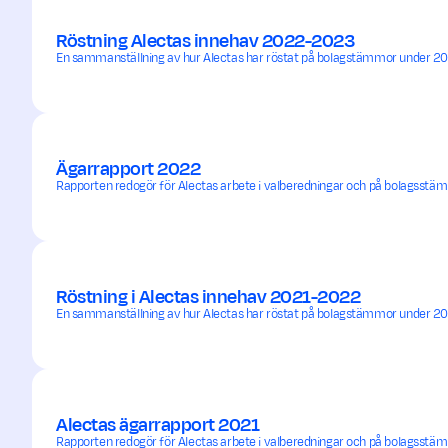
Röstning Alectas innehav 2022-2023
En sammanställning av hur Alectas har röstat på bolagstämmor under 2
Ägarrapport 2022
Rapporten redogör för Alectas arbete i valberedningar och på bolagsstäm
Röstning i Alectas innehav 2021-2022
En sammanställning av hur Alectas har röstat på bolagstämmor under 2
Alectas ägarrapport 2021
Rapporten redogör för Alectas arbete i valberedningar och på bolagsstäm