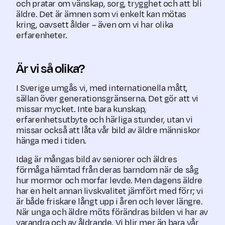
och pratar om vänskap, sorg, trygghet och att bli
äldre. Det är ämnen som vi enkelt kan mötas
kring, oavsett ålder – även om vi har olika
erfarenheter.
Är vi så olika?
I Sverige umgås vi, med internationella mått,
sällan över generationsgränserna. Det gör att vi
missar mycket. Inte bara kunskap,
erfarenhetsutbyte och härliga stunder, utan vi
missar också att låta vår bild av äldre människor
hänga med i tiden.
Idag är mångas bild av seniorer och äldres
förmåga hämtad från deras barndom när de såg
hur mormor och morfar levde. Men dagens äldre
har en helt annan livskvalitet jämfört med förr; vi
är både friskare långt upp i åren och lever längre.
När unga och äldre möts förändras bilden vi har av
varandra och av åldrande. Vi blir mer än bara vår