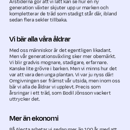
Årstiderna gör att vi lätt kan se hur en ny
generation växter skjuter upp ur marken och
kompletterar de träd som stadigt står där, ibland
sedan flera sekler tillbaka.
Vi bär alla våra åldrar
Med oss människor är det egentligen likadant.
Men vår generationsväxling sker mer obemärkt.
Vi blir gradvis mognare, stadigare, erfarnare.
Kanske lite grövre i barken. Men vi minns hur det
var att vara den unga plantan. Vi var ju nyss där!
Omgivningen ser främst vår utsida, men inom oss
bär vi alla de åldrar vi upplevt. Precis som
årsringar i ett träd, som Bodil Jönsson vackert
uttrycker det.
Mer än ekonomi
På Alecta arbetar vi sedan mer än 100 år med att