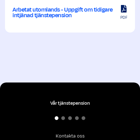
Arbetat utomlands - Uppgift om tidigare
intjänad tjänstepension
PDF
Vår tjänstepension
Kontakta oss