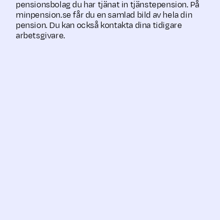
pensionsbolag du har tjänat in tjänstepension. På
minpension.se får du en samlad bild av hela din
pension. Du kan också kontakta dina tidigare
arbetsgivare.
Avtalsområde
Pensionsbolag
AI Pension, Skand
För privatanställda
Trygg Liv och SP
tjänstemän
Livförsäkring AB
För kommun- och
KPA Pension och
regionanställda