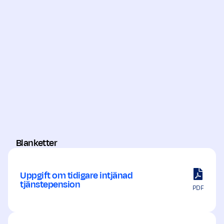
Statens
För statligt anställda
tjänstepensionsv
För privatanställda
Fora (valcentral 
arbetare
Avtalspension S
För anställda inom
Folksam koopera
kooperationen
tjänstepensione
Blanketter
Uppgift om tidigare intjänad
tjänstepension
PDF