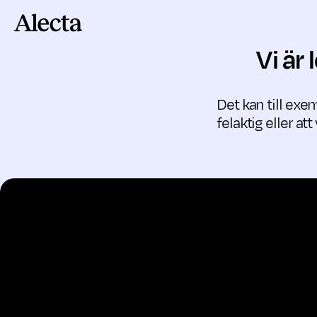
Till innehåll
Vi är
Det kan till exem
felaktig eller at