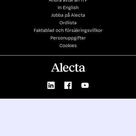
Andra avtal än ITP
In English
Jobba på Alecta
Ordlista
Faktablad och försäkringsvillkor
Personuppgifter
Cookies
Alecta
LinkedIn
Facebook
Youtube