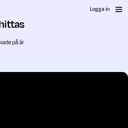
Logga in
hittas
ckade på är