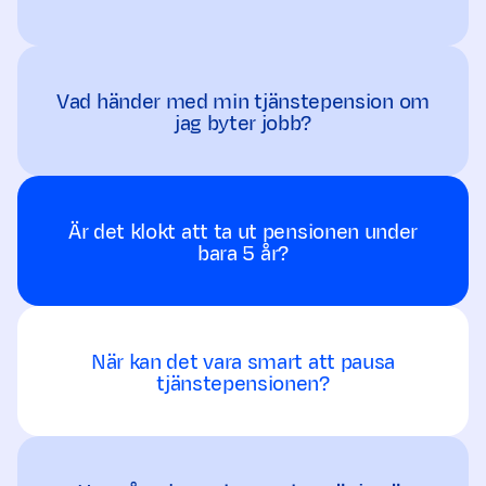
Vad händer med min tjänstepension om
jag byter jobb?
Är det klokt att ta ut pensionen under
bara 5 år?
När kan det vara smart att pausa
tjänstepensionen?