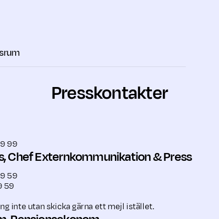
srum
Presskontakter
99 99
s, Chef Externkommunikation & Press
39 59
9 59
ing inte utan skicka gärna ett mejl istället.