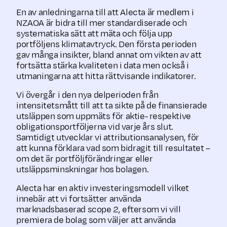
En av anledningarna till att Alecta är medlem i
NZAOA är bidra till mer standardiserade och
systematiska sätt att mäta och följa upp
portföljens klimatavtryck. Den första perioden
gav många insikter, bland annat om vikten av att
fortsätta stärka kvaliteten i data men också i
utmaningarna att hitta rättvisande indikatorer.
Vi övergår i den nya delperioden från
intensitetsmått till att ta sikte på de finansierade
utsläppen som uppmäts för aktie- respektive
obligationsportföljerna vid varje års slut.
Samtidigt utvecklar vi attributionsanalysen, för
att kunna förklara vad som bidragit till resultatet –
om det är portföljförändringar eller
utsläppsminskningar hos bolagen.
Alecta har en aktiv investeringsmodell vilket
innebär att vi fortsätter använda
marknadsbaserad scope 2, eftersom vi vill
premiera de bolag som väljer att använda