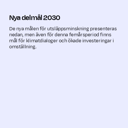
Nya delmål 2030
De nya målen för utsläppsminskning presenteras
nedan, men även för denna femårsperiod finns
mål för klimatdialoger och ökade investeringar i
omställning.
Tillgångsslag
Delmål
Indikator
-40%
Finansierade 
Företagsobligationer
(basår
scope 1 och 2
2019)
(marknadsbas
-60%
Finansierade 
Aktier
(basår
scope 1 och 2
2019)
(marknadsbas