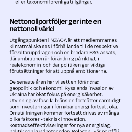
eller taxonomiförenliga tillgångar.
Nettonollportföljer ger inte en
nettonoll värld
Utgångspunkten i NZAOA är att medlemmarnas
klimatmål ska ses i förhållande till de respektive
förvaltaruppdragen och en bredare ESG-ansats,
där ambitionen är förändring på riktigt, i
realekonomin, och där politiken ger viktiga
förutsättningar för att uppnå ambitionerna.
De senaste åren har vi sett en förändrad
geopolitik och ekonomi. Rysslands invasion av
Ukraina har ökat fokus på energisäkerhet.
Utvinning av fossila bränslen fortsätter samtidigt
som investeringar i förnybar energi fortsatt öka.
Omställningen kommer fortsatt drivas av många
olika faktorer - teknisk innovation,
kostnadseffektiviseringar för nya energislag,
politik och kundbeteenden. Bolagen i vår portfölj