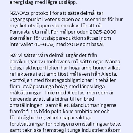
energislag med lägre utsläpp.
NZAOA:s protokoll för att sätta delmål tar
utgångspunkt i vetenskapen och scenarier för hur
mycket utsläppen ska minskas för att nå
Parisavtalets mål. För målperioden 2025-2030
ska målen för utsläppsreduktion sättas inom
intervallet 40–60%, med 2019 som basår.
När vi sätter våra delmål utgår det från
beräkningar av innehavens målsättningar. Många
bolag i aktieportföljen har höga ambitioner vilket
reflekteras i ett ambitiöst mål även från Alecta.
Portföljen med företagsobligationer innehåller
flera utsläppstunga bolag med långsiktiga
målsättningar i linje med Alectas, men som är
beroende av att alla bidrar till en bred
omställningen i samhället. Bland utmaningarna
framåt finns både politikens ambitioner och
förutsägbarhet, vilket skapar viktiga
förutsättningar för bolagens omställningsarbete,
samt tekniska framsteg i tunga industrier såsom