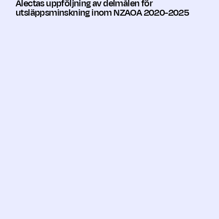
Alectas uppföljning av delmålen för
utsläppsminskning inom NZAOA 2020-2025
Koldioxidintensitet
202
Årligt utfall
-1,4 
Aktieportföljen,
Ackumulerat
-1,4 
tCO2 (scope 1+2) per
Utfall
miljoner i intäkt
Mål
-5,6 
(ackumulerat)
Årligt utfall
-5,5 