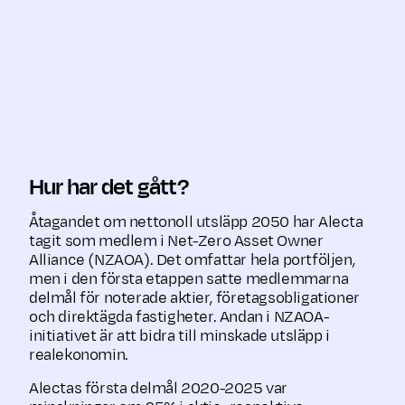
Intensitetsmåt
-65%
utsläpp scope
Direktägda
(basår
2 (marknads­
fastigheter
2021)
baserad) per
kvadratmeter
Hur har det gått?
Åtagandet om nettonoll utsläpp 2050 har Alecta
tagit som medlem i Net-Zero Asset Owner
Alliance (NZAOA). Det omfattar hela portföljen,
men i den första etappen satte medlemmarna
delmål för noterade aktier, företagsobligationer
och direktägda fastigheter. Andan i NZAOA-
initiativet är att bidra till minskade utsläpp i
realekonomin.
Alectas första delmål 2020-2025 var