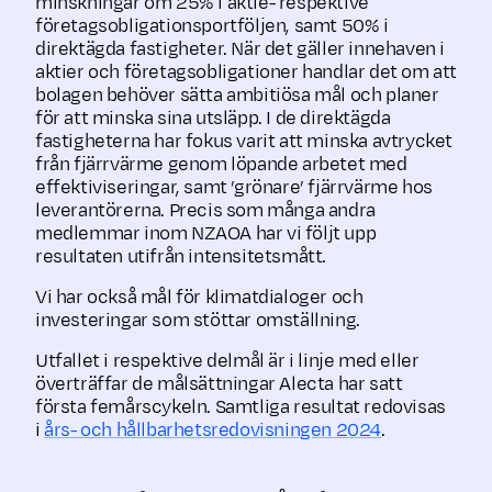
minskningar om 25% i aktie- respektive
företagsobligationsportföljen, samt 50% i
direktägda fastigheter. När det gäller innehaven i
aktier och företagsobligationer handlar det om att
bolagen behöver sätta ambitiösa mål och planer
för att minska sina utsläpp. I de direktägda
fastigheterna har fokus varit att minska avtrycket
från fjärrvärme genom löpande arbetet med
effektiviseringar, samt ’grönare’ fjärrvärme hos
leverantörerna. Precis som många andra
medlemmar inom NZAOA har vi följt upp
resultaten utifrån intensitetsmått.
Vi har också mål för klimatdialoger och
investeringar som stöttar omställning.
Utfallet i respektive delmål är i linje med eller
överträffar de målsättningar Alecta har satt
första femårscykeln. Samtliga resultat redovisas
i
års- och hållbarhetsredovisningen 2024
.