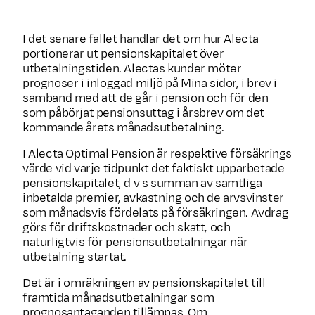
I det senare fallet handlar det om hur Alecta
portionerar ut pensions­kapitalet över
utbetalningstiden. Alectas kunder möter
prognoser i inloggad miljö på Mina sidor, i brev i
samband med att de går i pension och för den
som påbörjat pensions­uttag i årsbrev om det
kommande årets månadsutbetalning.
I Alecta Optimal Pension är respektive försäkrings
värde vid varje tidpunkt det faktiskt upparbetade
pensionskapitalet, d v s summan av samtliga
inbetalda premier, avkastning och de arvsvinster
som månadsvis fördelats på försäkringen. Avdrag
görs för driftskostnader och skatt, och
naturligtvis för pensions­utbetal­ningar när
utbetalning startat.
Det är i omräkningen av pensionskapitalet till
framtida månads­utbetal­ningar som
prognosantaganden tillämpas. Om