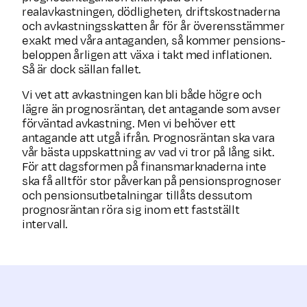
realavkastningen, död­lig­heten, drifts­kostnad­erna
och avkastnings­skatten år för år överensstämmer
exakt med våra antagan­den, så kommer pensions­
beloppen årligen att växa i takt med inflationen.
Så är dock sällan fallet.
Vi vet att avkast­ningen kan bli både högre och
lägre än prognosräntan, det antagande som avser
förväntad avkastning. Men vi behöver ett
antagande att utgå ifrån. Progno­sräntan ska vara
vår bästa uppskattning av vad vi tror på lång sikt.
För att dagsformen på finansmarknaderna inte
ska få alltför stor påverkan på pensionsprognoser
och pensionsutbetalningar tillåts dessutom
prognosräntan röra sig inom ett fastställt
intervall.