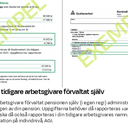
idigare arbetsgivare förvaltat själv
rbetsgivare förvaltat pensionen själv (i egen regi) administ
gen av din pension. Uppgifterna behöver då rapporteras
va
ska då också rapporteras i din tidigare arbetsgivares namn. 
tion på individnivå, AGI.