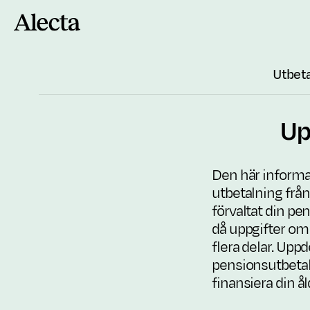
Till innehåll
Utbeta
Up
Den här informa
utbetalning från
förvaltat din pe
då uppgifter om 
flera delar. Upp
pensionsutbetaln
finansiera din å