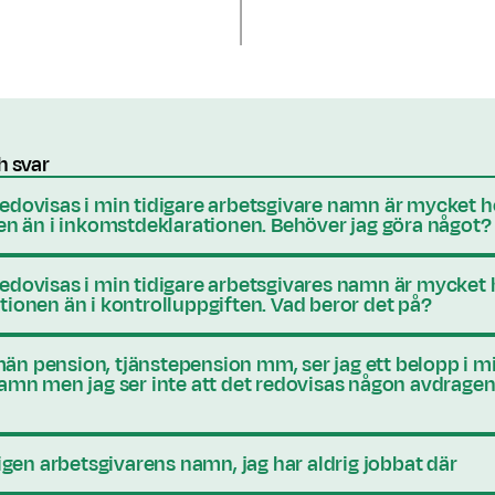
h svar
dovisas i min tidigare arbetsgivare namn är mycket h
en än i inkomstdeklarationen. Behöver jag göra något?
dovisas i min tidigare arbetsgivares namn är mycket 
ionen än i kontrolluppgiften. Vad beror det på?
lmän pension, tjänstepension mm, ser jag ett belopp i mi
amn men jag ser inte att det redovisas någon avdragen
igen arbetsgivarens namn, jag har aldrig jobbat där