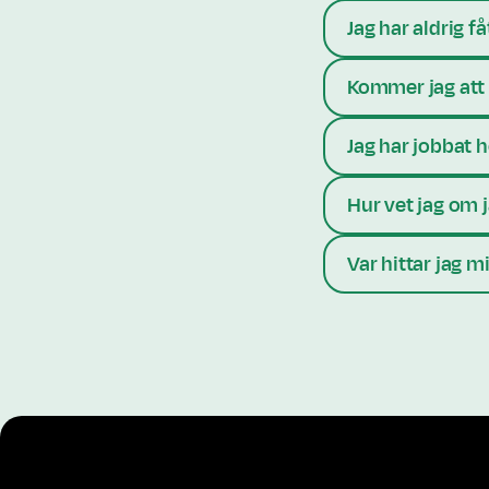
Jag har aldrig 
Kommer jag att
Jag har jobbat h
Hur vet jag om 
Var hittar jag m