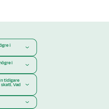
ögre i
högre i
n tidigare
 skatt. Vad