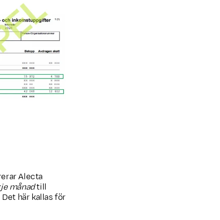
rerar Alecta
rje månad
till
Det här kallas för