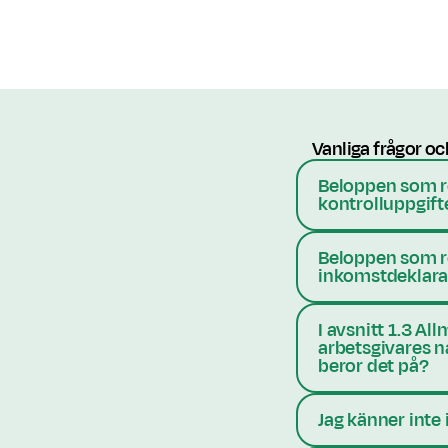
Vanliga frågor oc
Beloppen som re
kontrolluppgift
Beloppen som re
inkomstdeklarat
I avsnitt 1.3 Al
arbetsgivares n
beror det på?
Jag känner inte 