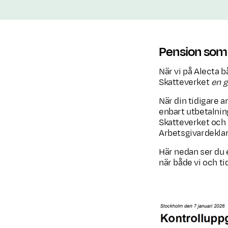
Pension som b
När vi på Alecta b
Skatteverket
en g
När din tidigare a
enbart utbetalnin
Skatteverket och 
Arbetsgivardeklara
Här nedan ser du 
när både vi och ti