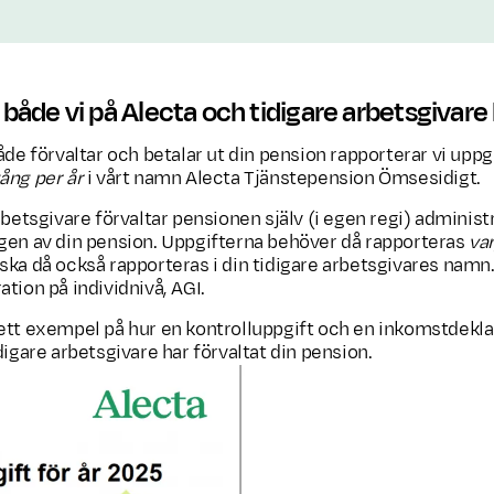
åde vi på Alecta och tidigare arbetsgivare 
åde förvaltar och betalar ut din pension rapporterar vi uppgi
ång per år
i vårt namn Alecta Tjänstepension Ömsesidigt.
rbetsgivare förvaltar pensionen själv (i egen regi) administ
gen av din pension. Uppgifterna behöver då rapporteras
va
ska då också rapporteras i din tidigare arbetsgivares namn. 
tion på individnivå, AGI.
ett exempel på hur en kontrolluppgift och en inkomstdekla
digare arbetsgivare har förvaltat din pension.