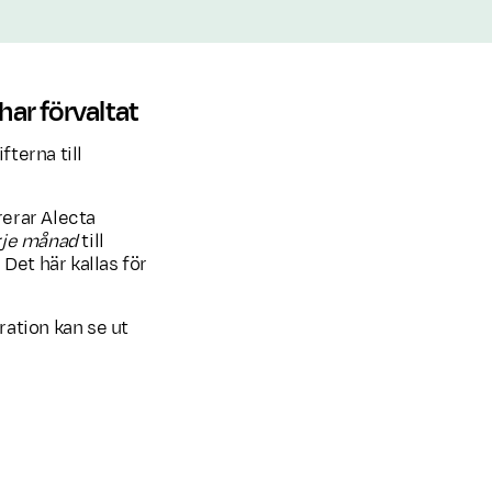
har förvaltat
fterna till
rerar Alecta
rje månad
till
Det här kallas för
ration kan se ut