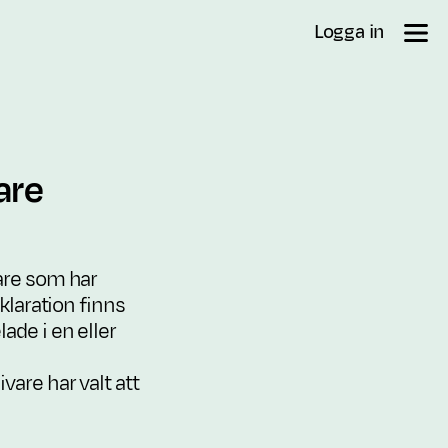
Logga in
are
vare som har
klaration finns
ade i en eller
vare har valt att