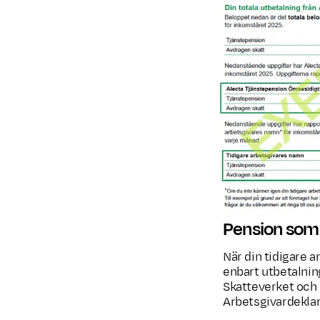
Pension som t
När din tidigare a
enbart utbetalnin
Skatteverket och 
Arbetsgivardeklara