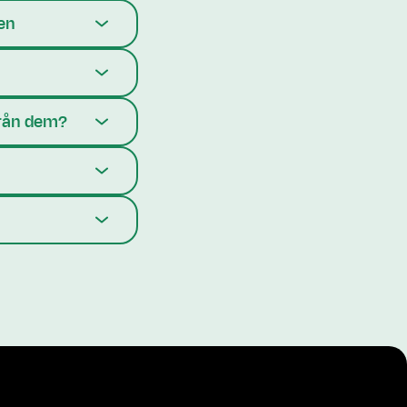
ren
 från dem?