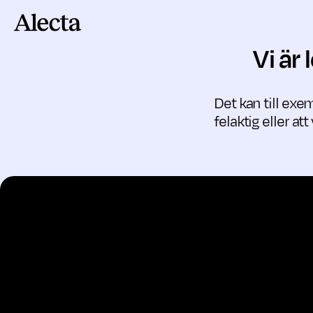
Till innehåll
Vi är
Det kan till exem
felaktig eller at