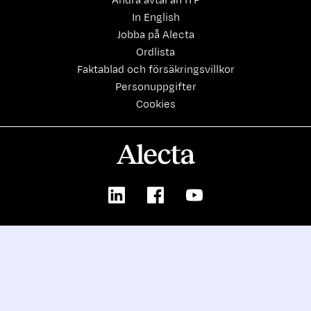
Andra avtal än ITP
In English
Jobba på Alecta
Ordlista
Faktablad och försäkringsvillkor
Personuppgifter
Cookies
Alecta
LinkedIn
Facebook
Youtube