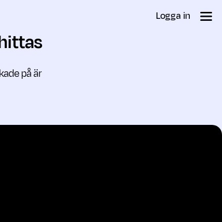
Logga in
hittas
ckade på är