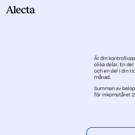
Till innehåll
Är din kontrollupp
olika delar. En de
och en del i din t
månad.
Summan av beloppe
för inkomståret 