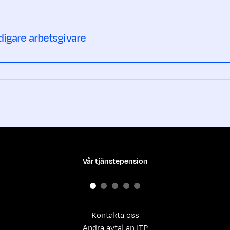
digare arbetsgivare
Vår tjänstepension
Kontakta oss
Andra avtal än ITP