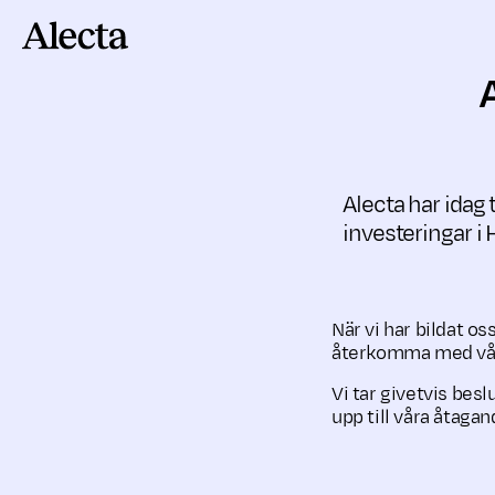
Till innehåll
Alecta har idag 
investeringar i
När vi har bildat o
återkomma med vå
Vi tar givetvis bes
upp till våra åtaga