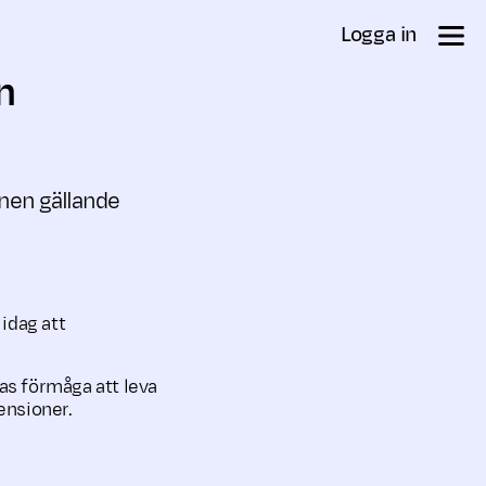
Logga in
n
onen gällande
idag att
tas förmåga att leva
ensioner.