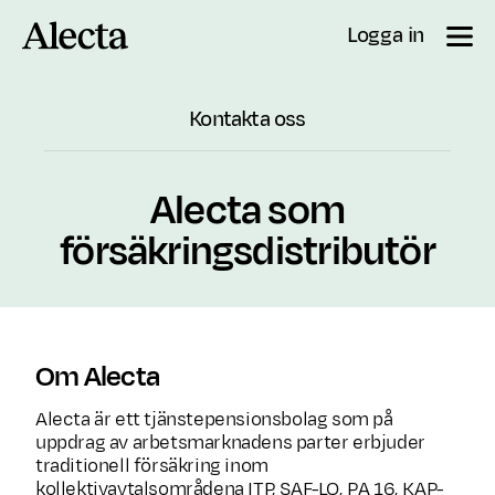
Till innehåll
Logga in
Kontakta oss
Alecta som
försäkringsdistributör
Om Alecta
Alecta är ett tjänstepensionsbolag som på
uppdrag av arbetsmarknadens parter erbjuder
traditionell försäkring inom
kollektivavtalsområdena ITP, SAF-LO, PA 16, KAP-