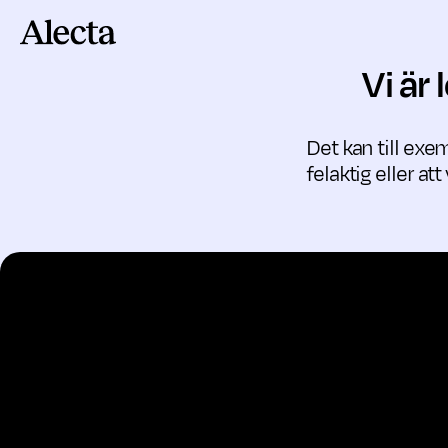
Till innehåll
Vi är
Det kan till exem
felaktig eller at