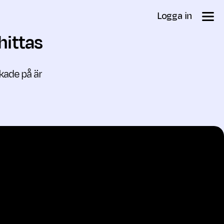
Logga in
hittas
ckade på är