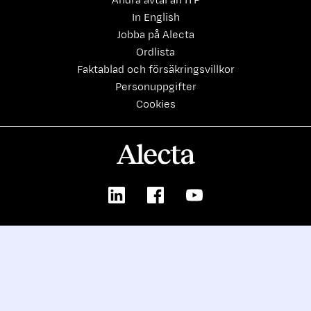
Andra avtal än ITP
In English
Jobba på Alecta
Ordlista
Faktablad och försäkringsvillkor
Personuppgifter
Cookies
Alecta
LinkedIn
Facebook
Youtube