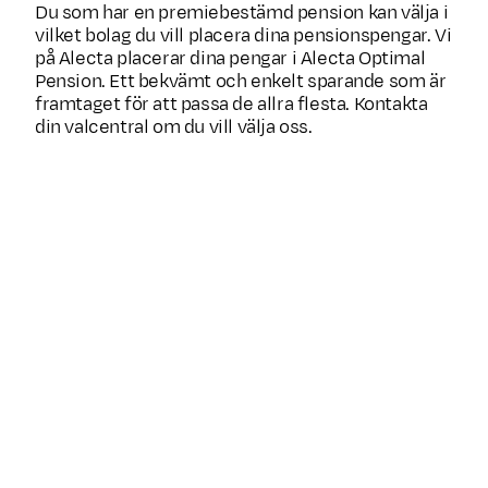
Du som har en premiebestämd pension kan välja i
vilket bolag du vill placera dina pensionspengar. Vi
på Alecta placerar dina pengar i Alecta Optimal
Pension. Ett bekvämt och enkelt sparande som är
framtaget för att passa de allra flesta. Kontakta
din valcentral om du vill välja oss.
Typ av pension
Premiebestämd
Från 22 år till 65 år. D
Ålder när du kan
överens med din arbets
tjäna in pensionen
att inbetalningarna ska 
även efter 65 år.