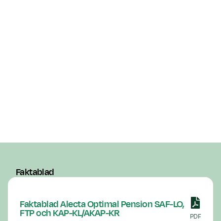
Livet ut, men du kan ta 
pensionen under en beg
mellan 5–20 år om du vil
Utbetalningstid
vissa fall även ta ut pe
kortare tid än 5 år, men
du uppfylla flera villkor
oss i så fall.
Valcentral
Fora
Faktablad
Faktablad Alecta Optimal Pension SAF-LO,
FTP och KAP-KL/AKAP-KR
PDF