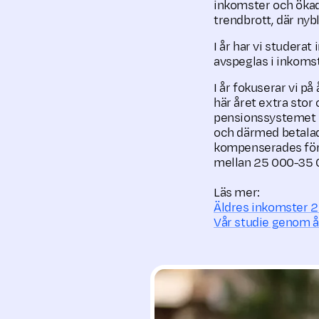
inkomster och ökad 
trendbrott, där ny
I år har vi studerat
avspeglas i inkoms
I år fokuserar vi p
här året extra stor 
pensionssystemet hö
och därmed betalad
kompenserades för 
mellan 25 000-35 
Läs mer:
Äldres inkomster 
Vår studie genom 