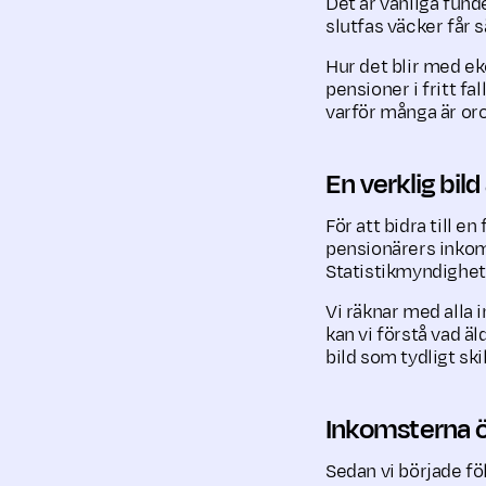
Det är vanliga fund
slutfas väcker får s
Hur det blir med ek
pensioner i fritt fa
varför många är oro
En verklig bil
För att bidra till 
pensionärers inkom
Statistikmyndighet
Vi räknar med alla 
kan vi förstå vad äl
bild som tydligt ski
Inkomsterna 
Sedan vi började fö