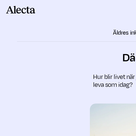
Till innehåll
Äldres i
Dä
Hur blir livet n
leva som idag?