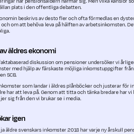
eringar när pensionsåldern närmar sig. Men vilka känslor s
ällan plats i den offentliga debatten.
onomin beskrivs av desto fler och ofta förmedlas en dyster 
ll och om att behöva leva på hälften av arbetsinkomsten. Det 
liga.
d av äldres ekonomi
en faktabaserad diskussion om pensioner undersöker vi årlig
ster med hjälp av färskaste möjliga inkomstuppgifter från
en SCB.
inkomster som landar i äldres plånböcker och justerar för inf
dre har att leva på. Genom att titta och tänka bredare har v
ljer sig från den vi brukar se i media.
ökar igen
lja äldre svenskars inkomster 2018 har varje ny årskull pens