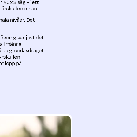
h 2023 såg vi ett
årskullen innan.
mala nivåer. Det
ökning var just det
t allmänna
höjda grundavdraget
Årskullen
belopp på