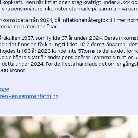
köpkraft. Men när inflationen steg kraftigt under 2022 oc
blivna pensionärers inkomster stannade på samma nivå som 
 inkomstdata från 2024, då inflationen återgick till mer nor
terna, som återigen ökar.
å årskullen 1957, som fyllde 67 år under 2024. Deras inkomst
och det finns en förklaring till det. Då åldersgränserna i de
jdes till 66 år 2023 kunde inte 57:orna ta del av det för
e de högre skatt än andra pensionärer i samma situation. 
detta under 2024. För de flesta handlade det om engångs
000 kronor.
2026
åren - en sammanfattning