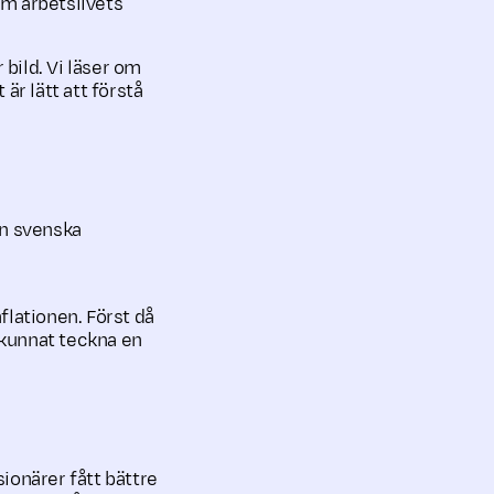
om arbetslivets
bild. Vi läser om
är lätt att förstå
en svenska
lation­en. Först då
i kunnat teckna en
ionärer fått bättre