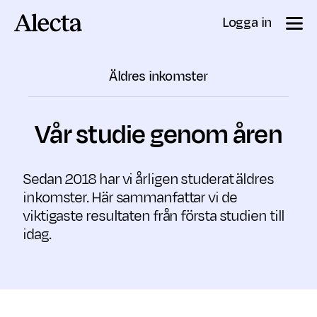
Till innehåll
Logga in
Äldres inkomster
Vår studie genom åren
Sedan 2018 har vi årligen studerat äldres
inkomster. Här sammanfattar vi de
viktigaste resultaten från första studien till
idag.