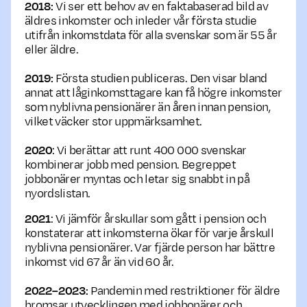
2018:
Vi ser ett behov av en faktabaserad bild av
äldres inkomster och inleder vår första studie
utifrån inkomstdata för alla svenskar som är 55 år
eller äldre.
2019:
Första studien publiceras. Den visar bland
annat att låginkomsttagare kan få högre inkomster
som nyblivna pensionärer än åren innan pension,
vilket väcker stor uppmärksamhet.
2020
: Vi berättar att runt 400 000 svenskar
kombinerar jobb med pension. Begreppet
jobbonärer myntas och letar sig snabbt in på
nyordslistan.
2021
: Vi jämför årskullar som gått i pension och
konstaterar att inkomsterna ökar för varje årskull
nyblivna pensionärer. Var fjärde person har bättre
inkomst vid 67 år än vid 60 år.
2022–2023:
Pandemin med restriktioner för äldre
bromsar utvecklingen med jobbonärer och