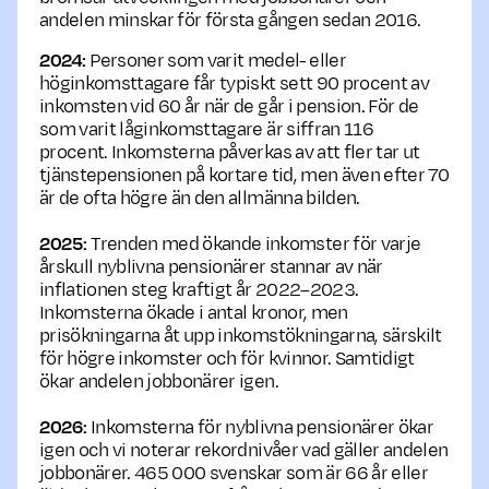
andelen minskar för första gången sedan 2016.
2024:
Personer som varit medel- eller
höginkomsttagare får typiskt sett 90 procent av
inkomsten vid 60 år när de går i pension. För de
som varit låginkomsttagare är siffran 116
procent. Inkomsterna påverkas av att fler tar ut
tjänstepensionen på kortare tid, men även efter 70
är de ofta högre än den allmänna bilden.
2025:
Trenden med ökande inkomster för varje
årskull nyblivna pensionärer stannar av när
inflationen steg kraftigt år 2022–2023.
Inkomsterna ökade i antal kronor, men
prisökningarna åt upp inkomstökningarna, särskilt
för högre inkomster och för kvinnor. Samtidigt
ökar andelen jobbonärer igen.
2026:
Inkomsterna för nyblivna pensionärer ökar
igen och vi noterar rekordnivåer vad gäller andelen
jobbonärer. 465 000 svenskar som är 66 år eller