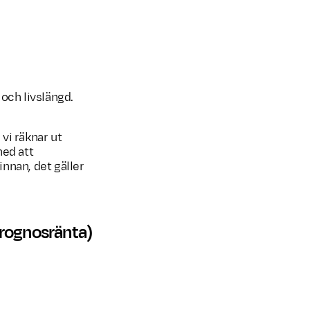
och livslängd.
 vi räknar ut
med att
nnan, det gäller
prognosränta)
prognosränta)