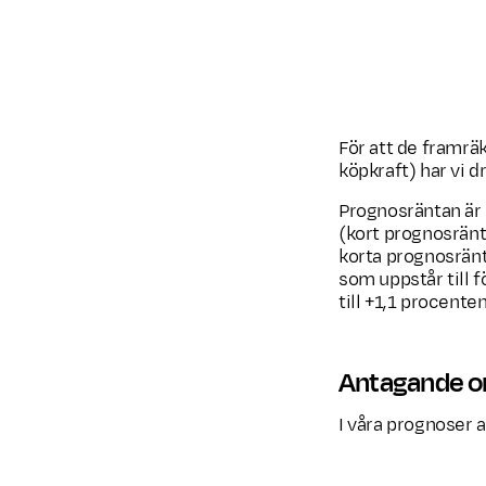
eller senast
vid 66 år
För att de framrä
köpkraft) har vi d
Prognosräntan är 
(kort prognosränt
korta prognosränt
som uppstår till f
till +1,1 procente
Antagande om
I våra prognoser a
Födelseår