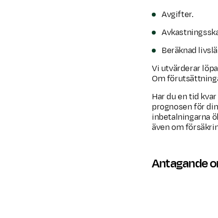
Avgifter.
Avkastningsska
Beräknad livsl
Vi utvärderar löp
Om förutsättning
Har du en tid kvar
prognosen för din
inbetalningarna ö
även om försäkrin
Antagande om
Ålder