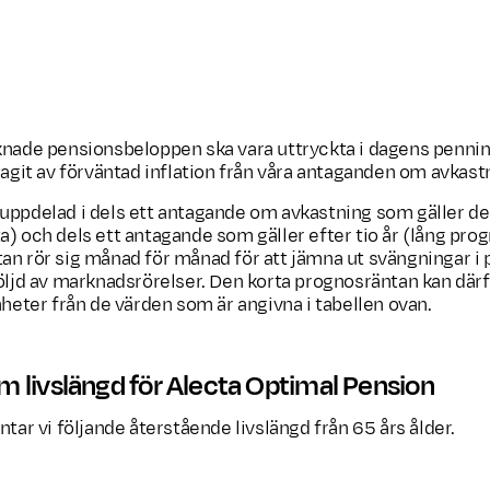
20 % alternativa
investeringar
knade pensionsbeloppen ska vara uttryckta i dagens penni
ragit av förväntad inflation från våra antaganden om avkast
uppdelad i dels ett antagande om avkastning som gäller de 
a) och dels ett antagande som gäller efter tio år (lång pro
an rör sig månad för månad för att jämna ut svängningar i 
öljd av marknadsrörelser. Den korta prognosräntan kan därfö
nheter från de värden som är angivna i tabellen ovan.
 livslängd för Alecta Optimal Pension
ntar vi följande återstående livslängd från 65 års ålder.
Förväntad livslängd från 6