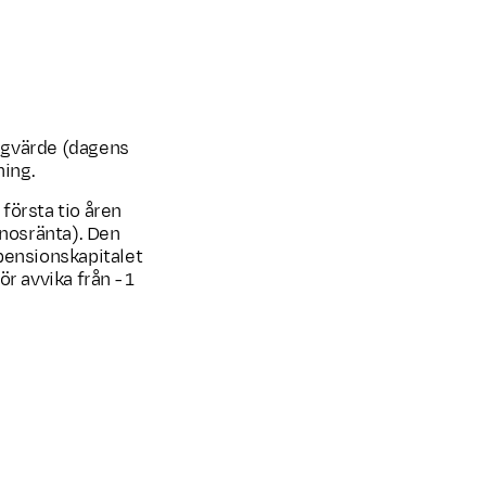
ngvärde (dagens
ning.
första tio åren
gnosränta). Den
pensionskapitalet
r avvika från - 1
5 års ålder