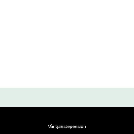
22,0 år
22,4 år
23,2 år
24,0 år
Vår tjänstepension