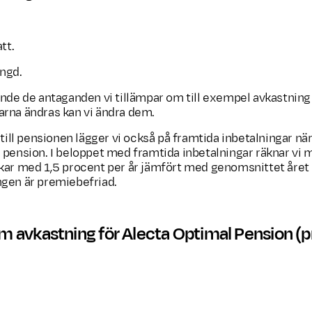
tt.
ängd.
ande de antaganden vi tillämpar om till exempel avkastning 
arna ändras kan vi ändra dem.
 till pensionen lägger vi också på framtida inbetalningar när
 pension. I beloppet med framtida inbetalningar räknar vi 
kar med 1,5 procent per år jämfört med genomsnittet året i
gen är premiebefriad.
 avkastning för Alecta Optimal Pension (
Förväntad avkastning (
Placeringsinriktning