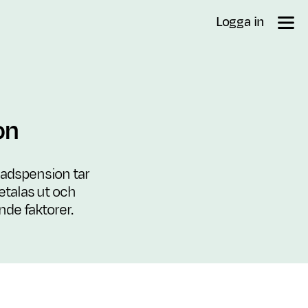
Logga in
on
nadspension tar
betalas ut och
nde faktorer.