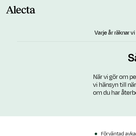
Till innehåll
Varje år räknar v
S
När vi gör om pe
vi hänsyn till n
om du har återbet
Förväntad avka