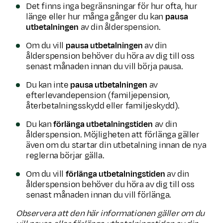
Det finns inga begränsningar för hur ofta, hur
länge eller hur många gånger du kan
pausa
utbetalningen
av din ålderspension.
Om du vill
pausa utbetalningen
av din
ålderspension behöver du höra av dig till oss
senast månaden innan du vill börja pausa.
Du kan inte
pausa utbetalningen
av
efterlevandepension (familjepension,
återbetalningsskydd eller familjeskydd).
Du kan
förlänga utbetalningstiden
av din
ålderspension. Möjligheten att förlänga gäller
även om du startar din utbetalning innan de nya
reglerna börjar gälla.
Om du vill
förlänga utbetalningstiden
av din
ålderspension behöver du höra av dig till oss
senast månaden innan du vill förlänga.
Observera att den här informationen gäller om du