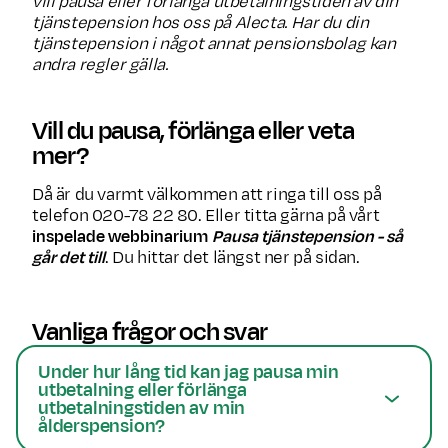
vill pausa eller förlänga utbetalningstiden av din
tjänstepension hos oss på Alecta. Har du din
tjänstepension i något annat pensionsbolag kan
andra regler gälla.
Vill du pausa, förlänga eller veta
mer?
Då är du varmt välkommen att ringa till oss på
telefon 020-78 22 80. Eller titta gärna på vårt
inspelade webbinarium
Pausa tjänstepension - så
går det till
. Du hittar det längst ner på sidan.
Vanliga frågor och svar
Under hur lång tid kan jag pausa min
utbetalning eller förlänga
utbetalningstiden av min
ålderspension?