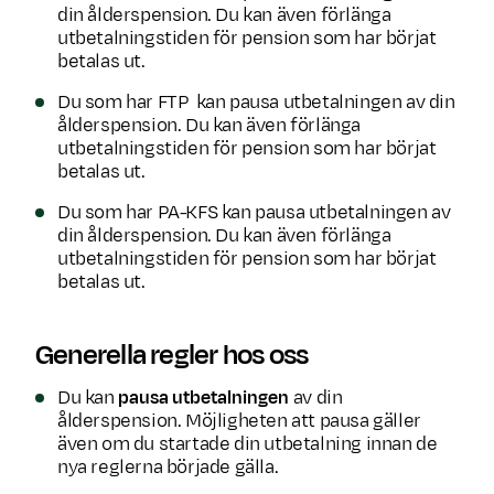
din ålderspension. Du kan även förlänga
utbetalningstiden för pension som har börjat
betalas ut.
Du som har FTP kan pausa utbetalningen av din
ålderspension. Du kan även förlänga
utbetalningstiden för pension som har börjat
betalas ut.
Du som har PA-KFS kan pausa utbetalningen av
din ålderspension. Du kan även förlänga
utbetalningstiden för pension som har börjat
betalas ut.
Generella regler hos oss
Du kan
pausa utbetalningen
av din
ålderspension. Möjligheten att pausa gäller
även om du startade din utbetalning innan de
nya reglerna började gälla.