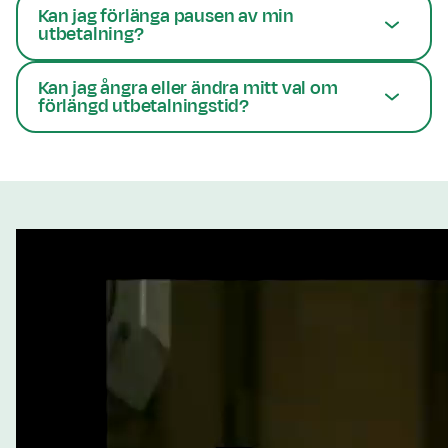
Kan jag förlänga pausen av min
utbetalning?
Kan jag ångra eller ändra mitt val om
förlängd utbetalningstid?