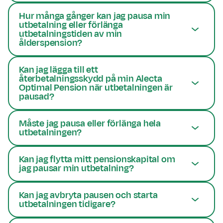
Hur många gånger kan jag pausa min
utbetalning eller förlänga
utbetalningstiden av min
ålderspension?
Kan jag lägga till ett
återbetalningsskydd på min Alecta
Optimal Pension när utbetalningen är
pausad?
Måste jag pausa eller förlänga hela
utbetalningen?
Kan jag flytta mitt pensionskapital om
jag pausar min utbetalning?
Kan jag avbryta pausen och starta
utbetalningen tidigare?