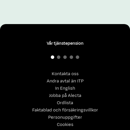
Vår tjänstepension
Kontakta oss
Andra avtal än ITP
In English
Jobba på Alecta
Ordlista
Faktablad och försäkringsvillkor
Personuppgifter
Cookies