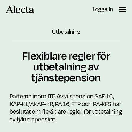
Till innehåll
Logga in
Utbetalning
Flexiblare regler för
utbetalning av
tjänstepension
Parterna inom ITP, Avtalspension SAF-LO,
KAP-KL/AKAP-KR, PA 16, FTP och PA-KFS har
beslutat om flexiblare regler för utbetalning
av tjänstepension.