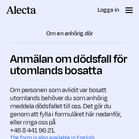
Till innehåll
Logga in
Om en anhörig dör
Anmälan om dödsfall för
utomlands bosatta
Om personen som avlidit var bosatt
utomlands behöver du som anhörig
meddela dödsfallet till oss. Det gör du
genom att fylla i formuläret här nedanför,
eller ringa oss på
+46 8 441 96 21.
The form is also available in English
.