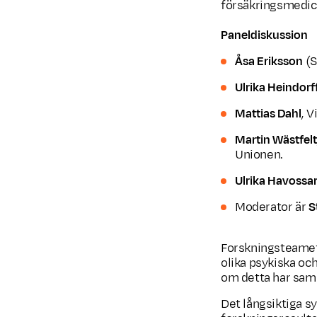
försäkringsmedicin
Paneldiskussion
Åsa Eriksson
(S
Ulrika Heindorf
Mattias Dahl
, 
Martin Wästfelt
Unionen.
Ulrika Havossa
Moderator är
S
Forskningsteamet,
olika psykiska oc
om detta har samb
Det långsiktiga sy