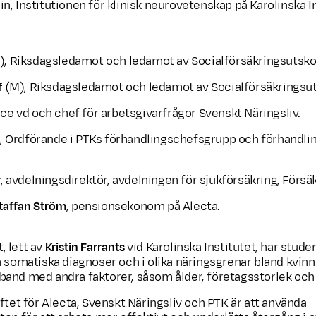
, Institutionen för klinisk neurovetenskap på Karolinska In
), Riksdagsledamot och ledamot av Socialförsäkringsutsko
f
(M), Riksdagsledamot och ledamot av Socialförsäkringsu
Vice vd och chef för arbetsgivarfrågor Svenskt Näringsliv.
, Ordförande i PTKs förhandlingschefsgrupp och förhandli
r
, avdelningsdirektör, avdelningen för sjukförsäkring, Försä
taffan Ström
, pensionsekonom på Alecta.
 lett av
Kristin Farrants
vid Karolinska Institutet, har studer
h somatiska diagnoser och i olika näringsgrenar bland kvin
and med andra faktorer, såsom ålder, företagsstorlek och
ftet för Alecta, Svenskt Näringsliv och PTK är att använda