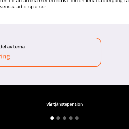
ten för att arbeta mer effektivt och underlätta återgång i a
svenska arbetsplatser.
 del av tema
ring
Vår tjänstepension