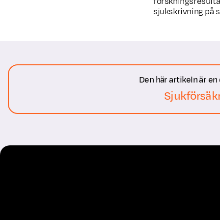
forskningsresulta
sjukskrivning på 
Den här artikeln är en
Sjukförsäk