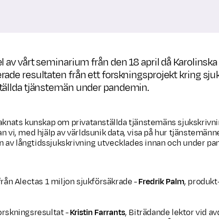
l av vårt seminarium från den 18 april då Karolinska
rade resultaten från ett forskningsprojekt kring sj
ställda tjänstemän under pandemin.
saknats kunskap om privatanställda tjänstemäns sjukskriv
an vi, med hjälp av världsunik data, visa på hur tjänstemän
 av långtidssjukskrivning utvecklades innan och under p
från Alectas 1 miljon sjukförsäkrade -
Fredrik Palm
, produkt
orskningsresultat -
Kristin Farrants
, Biträdande lektor vid a