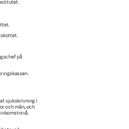
stitutet.
ttet.
tskottet.
ngschef på
kringskassan.
at sjukskrivning i
nor och män, och
 inkomstnivå.