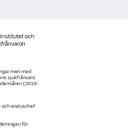
 Institutet och
ukfrånvaron
ningar men med
nens sjukfrånvaro
andemiåren (2019-
- och analyschef
vdelningen för