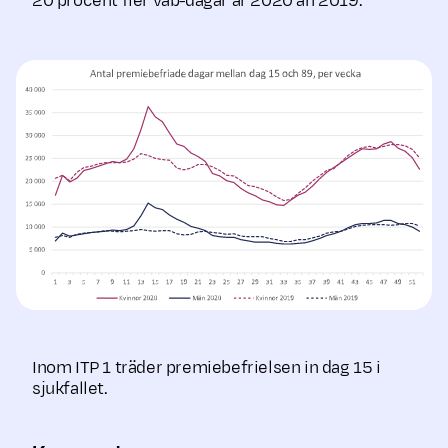
20 procent fler vab-dagar år 2020 än 2019.
Inom ITP 1 träder premiebefrielsen in dag 15 i
sjukfallet.