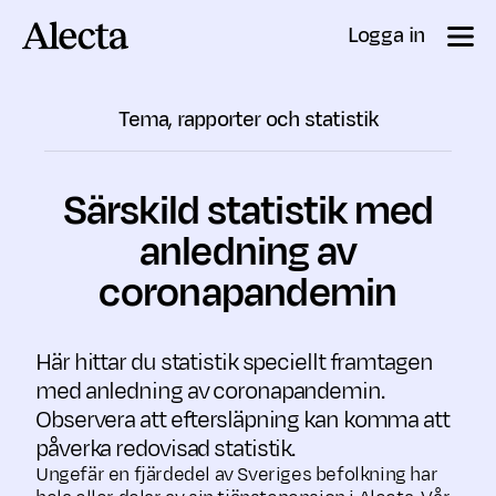
Till innehåll
Logga in
Tema, rapporter och statistik
Särskild statistik med
anledning av
coronapandemin
Här hittar du statistik speciellt framtagen
med anledning av coronapandemin.
Observera att eftersläpning kan komma att
påverka redovisad statistik.
Ungefär en fjärdedel av Sveriges befolkning har