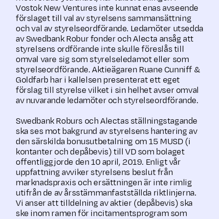
Vostok New Ventures inte kunnat enas avseende
förslaget till val av styrelsens sammansättning
och val av styrelseordförande. Ledamöter utsedda
av Swedbank Robur fonder och Alecta ansåg att
styrelsens ordförande inte skulle föreslås till
omval vare sig som styrelseledamot eller som
styrelseordförande. Aktieägaren Ruane Cunniff &
Goldfarb har i kallelsen presenterat ett eget
förslag till styrelse vilket i sin helhet avser omval
av nuvarande ledamöter och styrelseordförande.
Swedbank Roburs och Alectas ställningstagande
ska ses mot bakgrund av styrelsens hantering av
den särskilda bonusutbetalning om 15 MUSD (i
kontanter och depåbevis) till VD som bolaget
offentliggjorde den 10 april, 2019. Enligt vår
uppfattning avviker styrelsens beslut från
marknadspraxis och ersättningen är inte rimlig
utifrån de av årsstämmanfastställda riktlinjerna.
Vi anser att tilldelning av aktier (depåbevis) ska
ske inom ramen för incitamentsprogram som