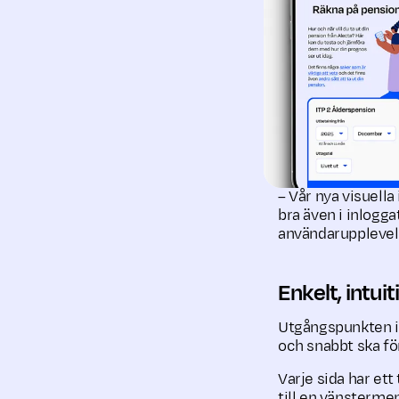
– Vår nya visuella
bra även i inlogga
användarupplevels
Enkelt, intuit
Utgångspunkten i 
och snabbt ska fö
Varje sida har ett 
till en vänstermen