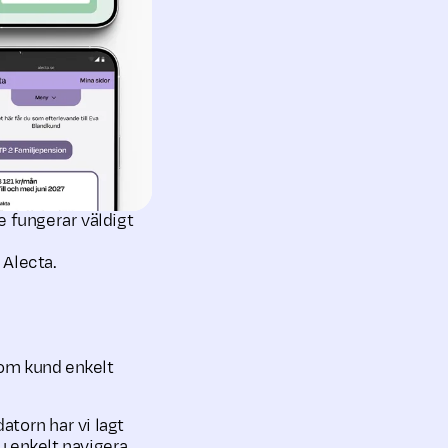
se fungerar väldigt
 Alecta.
som kund enkelt
datorn har vi lagt
du enkelt navigera