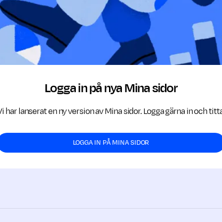
Logga in på nya Mina sidor
Vi har lanserat en ny version av Mina sidor. Logga gärna in och titta
LOGGA IN PÅ MINA SIDOR