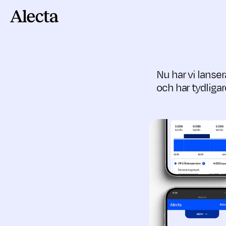
Till innehåll
Nu har vi lanser
och har tydliga