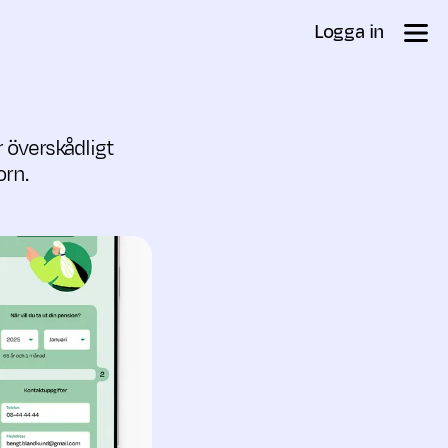
Logga in
r överskådligt
orn.