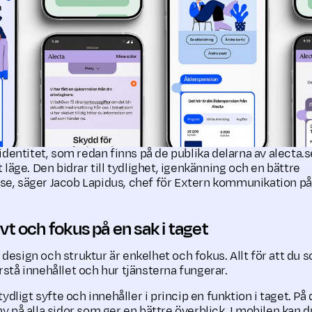
 identitet, som redan finns på de publika delarna av alecta.
t läge. Den bidrar till tydlighet, igenkänning och en bättre
e, säger Jacob Lapidus, chef för Extern kommunikation på
ivt och fokus på en sak i taget
design och struktur är enkelhet och fokus. Allt för att du 
rstå innehållet och hur tjänsterna fungerar.
tydligt syfte och innehåller i princip en funktion i taget. På 
y på alla sidor som ger en bättre överblick. I mobilen kan 