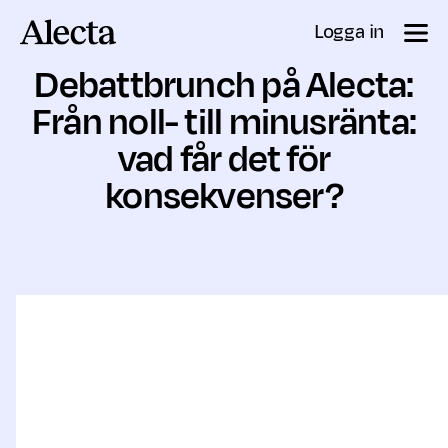
Till innehåll
Logga in
Debattbrunch på Alecta:
Från noll- till minusränta:
vad får det för
konsekvenser?