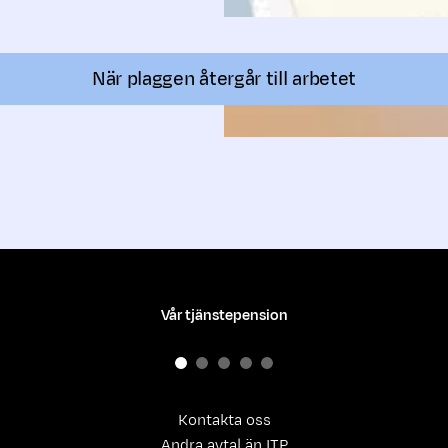
När plaggen återgår till arbetet
Vår tjänstepension
Kontakta oss
Andra avtal än ITP