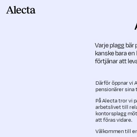
Till innehåll
Varje plagg bär 
kanske bara en h
förtjänar att le
Därför öppnar vi 
pensionärer sina 
På Alecta tror vi
arbetslivet till r
kontorsplagg möta
att föras vidare.
Välkommen till en