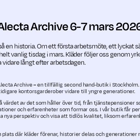
Alecta Archive 6-7 mars 202
på en historia. Om ett första arbetsmöte, ett lyckat s
elt vanlig tisdag i mars. Kläder följer oss genom yr
va vidare långt efter arbetsdagen.
Alecta Archive
–
en tillfällig second hand-butik i Stockholm.
tidigare kontorsgarderober vidare till yngre generationer.
 på värdet av det som håller över tid, från tjänstepensione
elationer och erfarenheter som formar oss. I vår butik får p
 nya perspektiv och visa att tidlös kvalitet, liksom erfaren
 plats där kläder förenar, historier delas och generationer