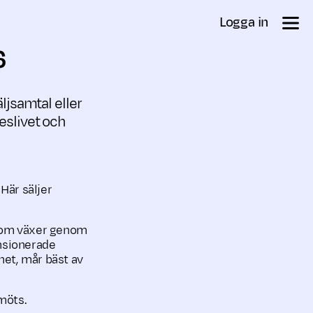
Logga in
6
äljsamtal eller
keslivet och
 Här säljer
r som växer genom
ensionerade
het, mår bäst av
 möts.