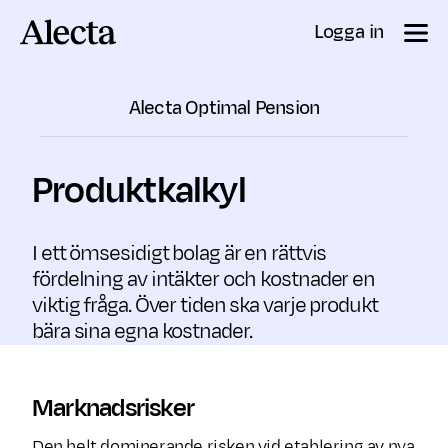
Till innehåll
Logga in
Alecta Optimal Pension
Produktkalkyl
I ett ömsesidigt bolag är en rättvis
fördelning av intäkter och kostnader en
viktig fråga. Över tiden ska varje produkt
bära sina egna kostnader.
Marknadsrisker
Den helt dominerande risken vid etablering av nya