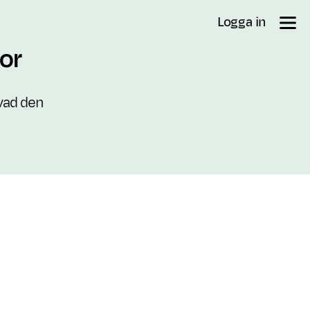
Logga in
dor
 vad den