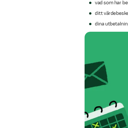
vad som har bet
ditt värdebesk
dina utbetalni