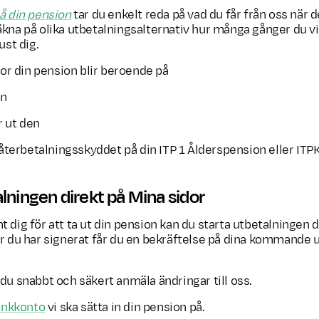
å din pension
tar du enkelt reda på vad du får från oss när de
kna på olika utbetalningsalternativ hur många gånger du vil
ust dig.
or din pension blir beroende på
en
r ut den
återbetalningsskyddet på din ITP 1 Ålderspension eller ITPK
lningen direkt på Mina sidor
 dig för att ta ut din pension kan du starta utbetalningen d
är du har signerat får du en bekräftelse på dina kommande 
du snabbt och säkert anmäla ändringar till oss.
ankkonto
vi ska sätta in din pension på.