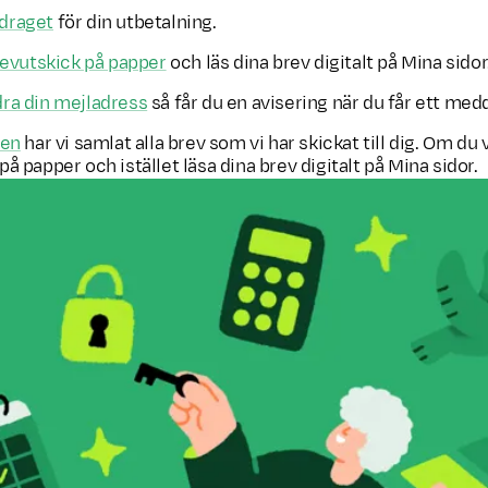
draget
för din utbetalning.
brevutskick på papper
och läs dina brev digitalt på Mina sidor
dra din mejladress
så får du en avisering när du får ett med
den
har vi samlat alla brev som vi har skickat till dig. Om du v
 på papper och istället läsa dina brev digitalt på Mina sidor.