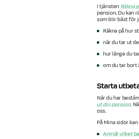
I tjänsten
Räkna p
pension. Du kan rä
som blir bäst för j
Räkna på hur st
när du tar ut d
hur länge du ta
om du tar bort 
Starta utbeta
När du har bestämt
ut din pension
. N
oss.
På Mina sidor kan 
Anmäl vilket b