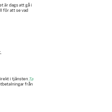
t är dags att gå i
l för att se vad
.
irekt i tjänsten
Ta
utbetalningar från