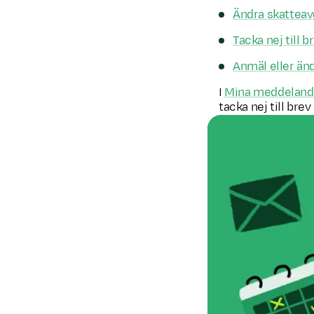
Ändra skatteav
Tacka nej till 
Anmäl eller än
I
Mina meddelan
tacka nej till brev