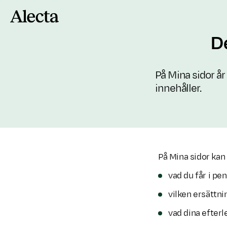
Till innehåll
De
På Mina sidor år
innehåller.
På Mina sidor kan
vad du får i pe
vilken ersättni
vad dina efterl