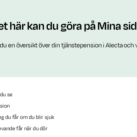
t här kan du göra på Mina si
 du en översikt över din tjänstepension i Alecta och
 du se
nsion
ng du får om du blir sjuk
evande får när du dör